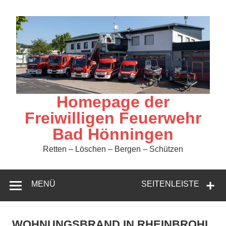
Zum
Inhalt
springen
Homepage der
Freiwilligen Feuerwehr
Bad Hönningen
Retten – Löschen – Bergen – Schützen
MENÜ
SEITENLEISTE
WOHNUNGSBRAND IN RHEINBROHL