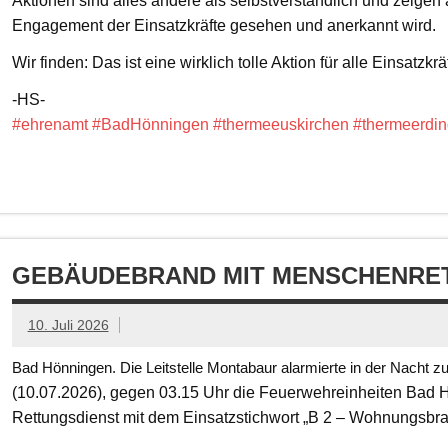
Aktionen sind alles andere als selbstverständlich und zeigen
Engagement der Einsatzkräfte gesehen und anerkannt wird.
Wir finden: Das ist eine wirklich tolle Aktion für alle Einsatzkrä
-HS-
#ehrenamt
#BadHönningen
#thermeeuskirchen
#thermeerdin
GEBÄUDEBRAND MIT MENSCHENRET
10. Juli 2026
Bad Hönningen. Die Leitstelle Montabaur alarmierte in der Nacht z
(10.07.2026), gegen 03.15 Uhr die Feuerwehreinheiten Bad
Rettungsdienst mit dem Einsatzstichwort „B 2 – Wohnungsbr