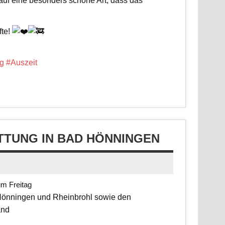
 auf eine besonders schöne Art, dass das
fte!
g
#Auszeit
TUNG IN BAD HÖNNINGEN
um Freitag
 Hönningen und Rheinbrohl sowie den
and