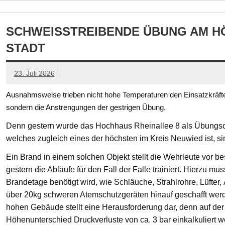
SCHWEISSTREIBENDE ÜBUNG AM HÖ
TADT
23. Juli 2026
Ausnahmsweise trieben nicht hohe Temperaturen den Einsatzkräften
sondern die Anstrengungen der gestrigen Übung.
Denn gestern wurde das Hochhaus Rheinallee 8 als Übungsob
welches zugleich eines der höchsten im Kreis Neuwied ist, s
Ein Brand in einem solchen Objekt stellt die Wehrleute vor
gestern die Abläufe für den Fall der Falle trainiert. Hierzu mu
Brandetage benötigt wird, wie Schläuche, Strahlrohre, Lüfter
über 20kg schweren Atemschutzgeräten hinauf geschafft we
hohen Gebäude stellt eine Herausforderung dar, denn auf der
Höhenunterschied Druckverluste von ca. 3 bar einkalkuliert w