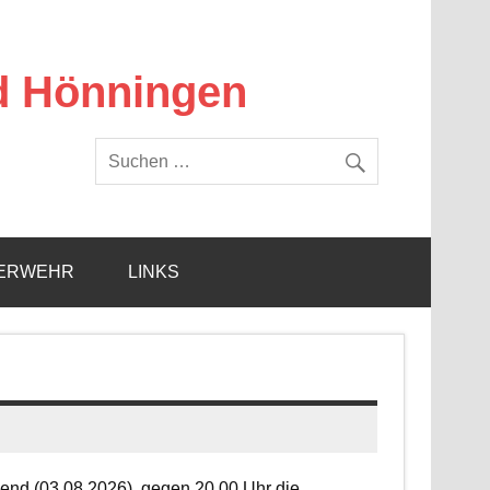
d Hönningen
ERWEHR
LINKS
end (03.08.2026), gegen 20.00 Uhr die