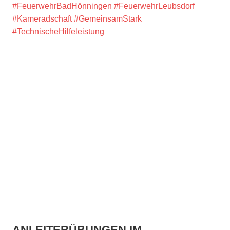
#FeuerwehrBadHönningen
#FeuerwehrLeubsdorf
#Kameradschaft
#GemeinsamStark
#TechnischeHilfeleistung
ANLEITERÜBUNGEN IM