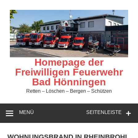
Zum
Inhalt
springen
Homepage der
Freiwilligen Feuerwehr
Bad Hönningen
Retten – Löschen – Bergen – Schützen
MENÜ
SEITENLEISTE
WOHNUNGSBRAND IN RHEINBROHL