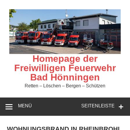
Zum
Inhalt
springen
Homepage der
Freiwilligen Feuerwehr
Bad Hönningen
Retten – Löschen – Bergen – Schützen
MENÜ
SEITENLEISTE
WOHNUNGSBRAND IN RHEINBROHL