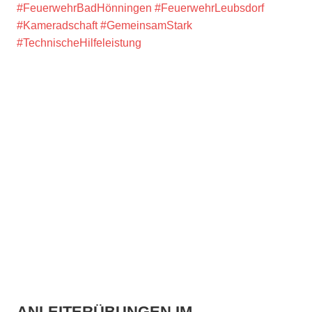
#FeuerwehrBadHönningen
#FeuerwehrLeubsdorf
#Kameradschaft
#GemeinsamStark
#TechnischeHilfeleistung
ANLEITERÜBUNGEN IM