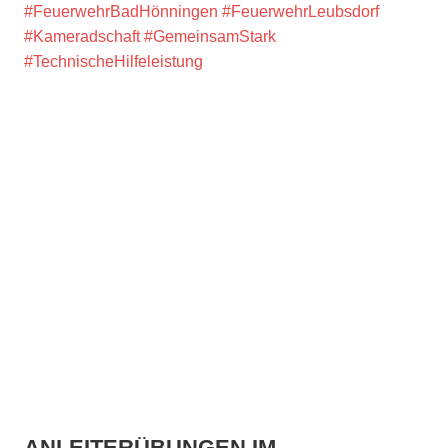
#FeuerwehrBadHönningen
#FeuerwehrLeubsdorf
#Kameradschaft
#GemeinsamStark
#TechnischeHilfeleistung
ANLEITERÜBUNGEN IM