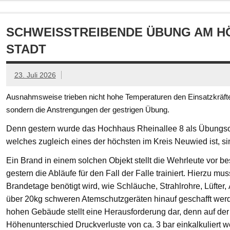
SCHWEISSTREIBENDE ÜBUNG AM HÖ
TADT
23. Juli 2026
Ausnahmsweise trieben nicht hohe Temperaturen den Einsatzkräften
sondern die Anstrengungen der gestrigen Übung.
Denn gestern wurde das Hochhaus Rheinallee 8 als Übungsob
welches zugleich eines der höchsten im Kreis Neuwied ist, s
Ein Brand in einem solchen Objekt stellt die Wehrleute vor
gestern die Abläufe für den Fall der Falle trainiert. Hierzu mu
Brandetage benötigt wird, wie Schläuche, Strahlrohre, Lüfter
über 20kg schweren Atemschutzgeräten hinauf geschafft we
hohen Gebäude stellt eine Herausforderung dar, denn auf der
Höhenunterschied Druckverluste von ca. 3 bar einkalkuliert w