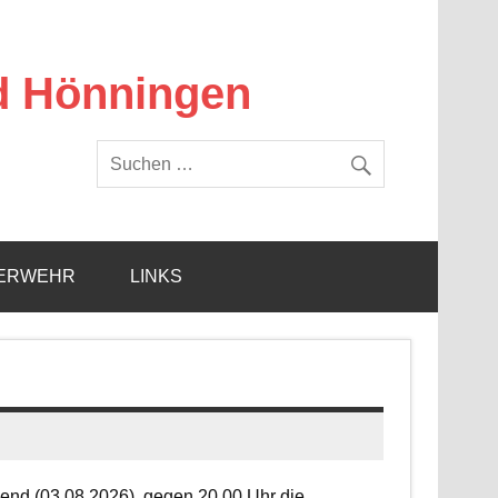
d Hönningen
ERWEHR
LINKS
end (03.08.2026), gegen 20.00 Uhr die