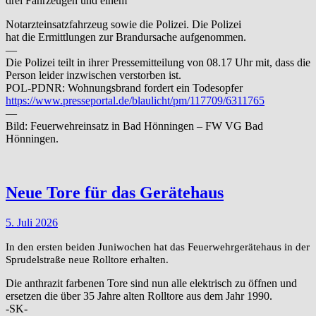
drei Fahrzeugen und einem
Notarzteinsatzfahrzeug sowie die Polizei. Die Polizei
hat die Ermittlungen zur Brandursache aufgenommen.
—
Die Polizei teilt in ihrer Pressemitteilung von 08.17 Uhr mit, dass die
Person leider inzwischen verstorben ist.
POL-PDNR: Wohnungsbrand fordert ein Todesopfer
https://www.presseportal.de/blaulicht/pm/117709/6311765
—
Bild: Feuerwehreinsatz in Bad Hönningen – FW VG Bad
Hönningen.
Neue Tore für das Gerätehaus
5. Juli 2026
In den ersten beiden Juniwochen hat das Feuerwehrgerätehaus in der
Sprudelstraße neue Rolltore erhalten.
Die anthrazit farbenen Tore sind nun alle elektrisch zu öffnen und
ersetzen die über 35 Jahre alten Rolltore aus dem Jahr 1990.
-SK-