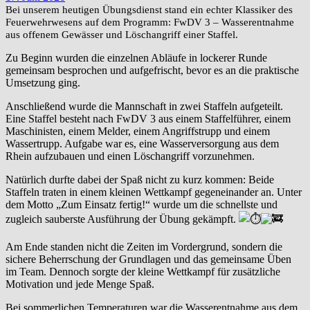
Bei unserem heutigen Übungsdienst stand ein echter Klassiker des
Feuerwehrwesens auf dem Programm: FwDV 3 – Wasserentnahme
aus offenem Gewässer und Löschangriff einer Staffel.
Zu Beginn wurden die einzelnen Abläufe in lockerer Runde
gemeinsam besprochen und aufgefrischt, bevor es an die praktische
Umsetzung ging.
Anschließend wurde die Mannschaft in zwei Staffeln aufgeteilt.
Eine Staffel besteht nach FwDV 3 aus einem Staffelführer, einem
Maschinisten, einem Melder, einem Angriffstrupp und einem
Wassertrupp. Aufgabe war es, eine Wasserversorgung aus dem
Rhein aufzubauen und einen Löschangriff vorzunehmen.
Natürlich durfte dabei der Spaß nicht zu kurz kommen: Beide
Staffeln traten in einem kleinen Wettkampf gegeneinander an. Unter
dem Motto „Zum Einsatz fertig!“ wurde um die schnellste und
zugleich sauberste Ausführung der Übung gekämpft.
Am Ende standen nicht die Zeiten im Vordergrund, sondern die
sichere Beherrschung der Grundlagen und das gemeinsame Üben
im Team. Dennoch sorgte der kleine Wettkampf für zusätzliche
Motivation und jede Menge Spaß.
Bei sommerlichen Temperaturen war die Wasserentnahme aus dem