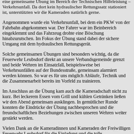
eine gemeinsame Übung im Bereich der Technischen Hilfeleistung –
Verkehrsunfall. Da dort kein hydraulischer Rettungssatz stationiert
ist, unterstützten wir die Kameraden natürlich gerne.
Angenommen wurde ein Verkehrsunfall, bei dem ein PKW von der
Fahrbahn abgekommen war. Der Fahrer war im Beinbereich
eingeklemmt und das Fahrzeug drohte eine Böschung
hinabzurutschen. Im Fokus der Übung stand dabei der sichere
Umgang mit dem hydraulischen Rettungsgerät.
Solche gemeinsamen Übungen sind besonders wichtig, da die
Feuerwehr Leubsdorf direkt an unsere Verbandsgemeinde grenzt
und beide Wehren im Einsatzfall, beispielsweise bei
Verkehrsunfällen auf der Bundesstraße, gemeinsam alarmiert
werden können. So war es für uns möglich Abläufe, Technik und
die Zusammenarbeit bereits im Vorfeld zu trainieren.
Im Anschluss an die Übung kam auch die Kameradschaft nicht zu
kurz. Bei leckerem Essen vom Grill und kühlen Getränken ließen
wir den Abend gemeinsam ausklingen. In gemütlicher Runde
konnten die Eindrücke der Übung nachbesprochen und die
freundschaftlichen Beziehungen zwischen unseren Wehren weiter
gestärkt werden.
Vielen Dank an die Kameradinnen und Kameraden der Freiwilligen
Feuerwehr Leubsdorf für die Einladung und die tolle