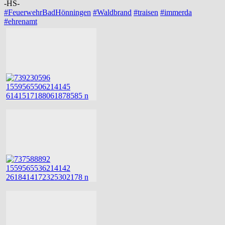
-HS-
#FeuerwehrBadHönningen
#Waldbrand
#traisen
#immerda
#ehrenamt