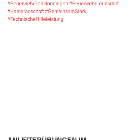
#FeuerwehrBadHönningen
#FeuerwehrLeubsdorf
#Kameradschaft
#GemeinsamStark
#TechnischeHilfeleistung
ANLEITERÜBUNGEN IM