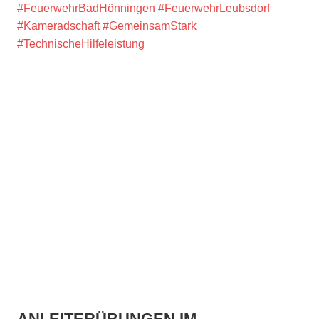
#FeuerwehrBadHönningen
#FeuerwehrLeubsdorf
#Kameradschaft
#GemeinsamStark
#TechnischeHilfeleistung
ANLEITERÜBUNGEN IM