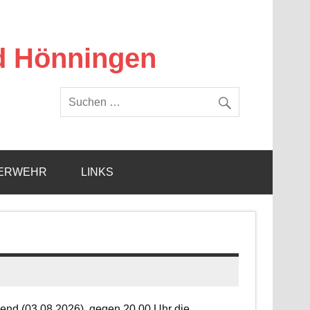
d Hönningen
ERWEHR
LINKS
end (03.08.2026), gegen 20.00 Uhr die