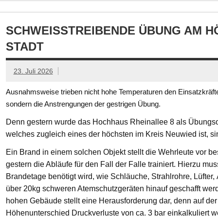
SCHWEISSTREIBENDE ÜBUNG AM HÖ
TADT
23. Juli 2026
Ausnahmsweise trieben nicht hohe Temperaturen den Einsatzkräften
sondern die Anstrengungen der gestrigen Übung.
Denn gestern wurde das Hochhaus Rheinallee 8 als Übungsob
welches zugleich eines der höchsten im Kreis Neuwied ist, s
Ein Brand in einem solchen Objekt stellt die Wehrleute vor
gestern die Abläufe für den Fall der Falle trainiert. Hierzu mu
Brandetage benötigt wird, wie Schläuche, Strahlrohre, Lüfter
über 20kg schweren Atemschutzgeräten hinauf geschafft we
hohen Gebäude stellt eine Herausforderung dar, denn auf der
Höhenunterschied Druckverluste von ca. 3 bar einkalkuliert w