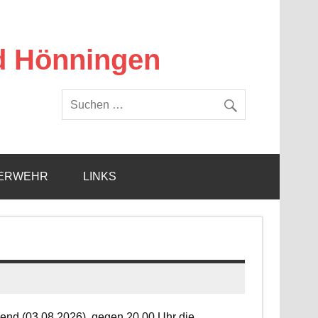
d Hönningen
ERWEHR
LINKS
end (03.08.2026), gegen 20.00 Uhr die