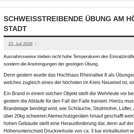
SCHWEISSTREIBENDE ÜBUNG AM HÖ
TADT
23. Juli 2026
Ausnahmsweise trieben nicht hohe Temperaturen den Einsatzkräften
sondern die Anstrengungen der gestrigen Übung.
Denn gestern wurde das Hochhaus Rheinallee 8 als Übungsob
welches zugleich eines der höchsten im Kreis Neuwied ist, s
Ein Brand in einem solchen Objekt stellt die Wehrleute vor
gestern die Abläufe für den Fall der Falle trainiert. Hierzu mu
Brandetage benötigt wird, wie Schläuche, Strahlrohre, Lüfter
über 20kg schweren Atemschutzgeräten hinauf geschafft we
hohen Gebäude stellt eine Herausforderung dar, denn auf der
Höhenunterschied Druckverluste von ca. 3 bar einkalkuliert w