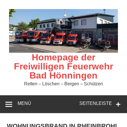
Zum
Inhalt
springen
Homepage der
Freiwilligen Feuerwehr
Bad Hönningen
Retten – Löschen – Bergen – Schützen
MENÜ
SEITENLEISTE
WOHNUNGSBRAND IN RHEINBROHL