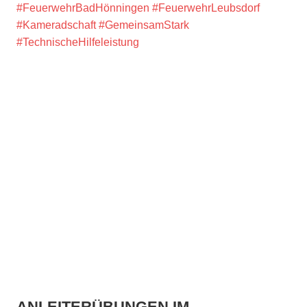
#FeuerwehrBadHönningen
#FeuerwehrLeubsdorf
#Kameradschaft
#GemeinsamStark
#TechnischeHilfeleistung
ANLEITERÜBUNGEN IM