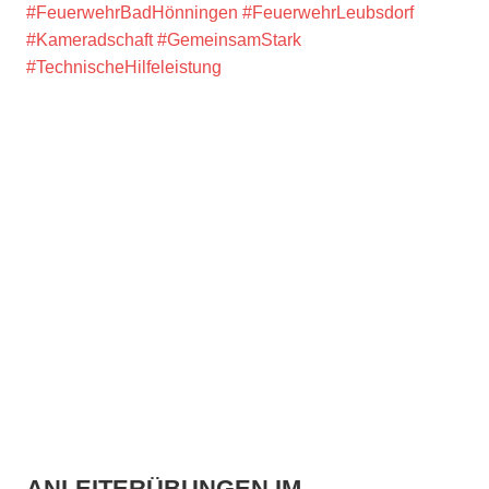
#FeuerwehrBadHönningen
#FeuerwehrLeubsdorf
#Kameradschaft
#GemeinsamStark
#TechnischeHilfeleistung
ANLEITERÜBUNGEN IM