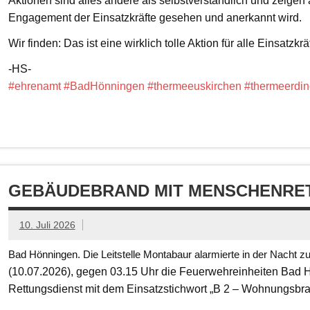
Aktionen sind alles andere als selbstverständlich und zeigen
Engagement der Einsatzkräfte gesehen und anerkannt wird.
Wir finden: Das ist eine wirklich tolle Aktion für alle Einsatzkrä
-HS-
#ehrenamt
#BadHönningen
#thermeeuskirchen
#thermeerdin
GEBÄUDEBRAND MIT MENSCHENRET
10. Juli 2026
Bad Hönningen. Die Leitstelle Montabaur alarmierte in der Nacht z
(10.07.2026), gegen 03.15 Uhr die Feuerwehreinheiten Bad
Rettungsdienst mit dem Einsatzstichwort „B 2 – Wohnungsbr