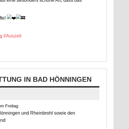
 auf eine besonders schöne Art, dass das
fte!
g
#Auszeit
TUNG IN BAD HÖNNINGEN
um Freitag
 Hönningen und Rheinbrohl sowie den
and