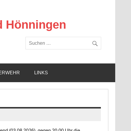
d Hönningen
ERWEHR
LINKS
end (03.08.2026), gegen 20.00 Uhr die