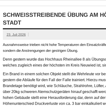
SCHWEISSTREIBENDE ÜBUNG AM HÖ
TADT
23. Juli 2026
Ausnahmsweise trieben nicht hohe Temperaturen den Einsatzkräften
sondern die Anstrengungen der gestrigen Übung.
Denn gestern wurde das Hochhaus Rheinallee 8 als Übungsob
welches zugleich eines der höchsten im Kreis Neuwied ist, s
Ein Brand in einem solchen Objekt stellt die Wehrleute vor
gestern die Abläufe für den Fall der Falle trainiert. Hierzu mu
Brandetage benötigt wird, wie Schläuche, Strahlrohre, Lüfter
über 20kg schweren Atemschutzgeräten hinauf geschafft we
hohen Gebäude stellt eine Herausforderung dar, denn auf der
Höhenunterschied Druckverluste von ca. 3 bar einkalkuliert w