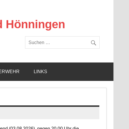
d Hönningen
ERWEHR
LINKS
end (03.08.2026), gegen 20.00 Uhr die