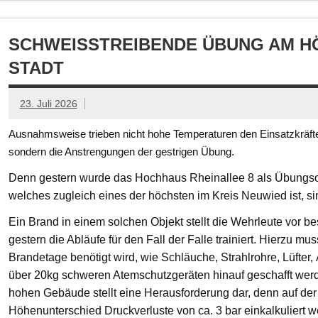
SCHWEISSTREIBENDE ÜBUNG AM HÖ
TADT
23. Juli 2026
Ausnahmsweise trieben nicht hohe Temperaturen den Einsatzkräften
sondern die Anstrengungen der gestrigen Übung.
Denn gestern wurde das Hochhaus Rheinallee 8 als Übungsob
welches zugleich eines der höchsten im Kreis Neuwied ist, s
Ein Brand in einem solchen Objekt stellt die Wehrleute vor
gestern die Abläufe für den Fall der Falle trainiert. Hierzu mu
Brandetage benötigt wird, wie Schläuche, Strahlrohre, Lüfter
über 20kg schweren Atemschutzgeräten hinauf geschafft we
hohen Gebäude stellt eine Herausforderung dar, denn auf der
Höhenunterschied Druckverluste von ca. 3 bar einkalkuliert w