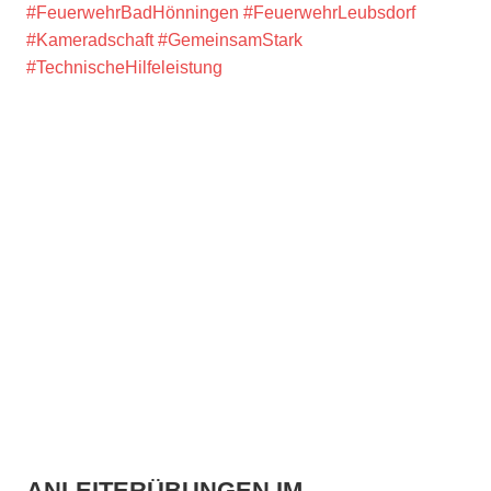
#FeuerwehrBadHönningen
#FeuerwehrLeubsdorf
#Kameradschaft
#GemeinsamStark
#TechnischeHilfeleistung
ANLEITERÜBUNGEN IM