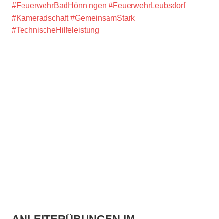
#FeuerwehrBadHönningen
#FeuerwehrLeubsdorf
#Kameradschaft
#GemeinsamStark
#TechnischeHilfeleistung
ANLEITERÜBUNGEN IM