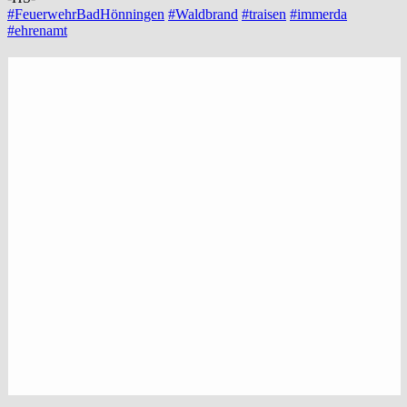
#FeuerwehrBadHönningen
#Waldbrand
#traisen
#immerda
#ehrenamt