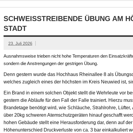
SCHWEISSTREIBENDE ÜBUNG AM HÖ
TADT
23. Juli 2026
Ausnahmsweise trieben nicht hohe Temperaturen den Einsatzkräften
sondern die Anstrengungen der gestrigen Übung.
Denn gestern wurde das Hochhaus Rheinallee 8 als Übungsob
welches zugleich eines der höchsten im Kreis Neuwied ist, s
Ein Brand in einem solchen Objekt stellt die Wehrleute vor
gestern die Abläufe für den Fall der Falle trainiert. Hierzu mu
Brandetage benötigt wird, wie Schläuche, Strahlrohre, Lüfter
über 20kg schweren Atemschutzgeräten hinauf geschafft we
hohen Gebäude stellt eine Herausforderung dar, denn auf der
Höhenunterschied Druckverluste von ca. 3 bar einkalkuliert w