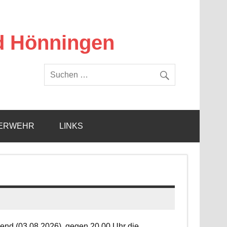
d Hönningen
ERWEHR
LINKS
end (03.08.2026), gegen 20.00 Uhr die