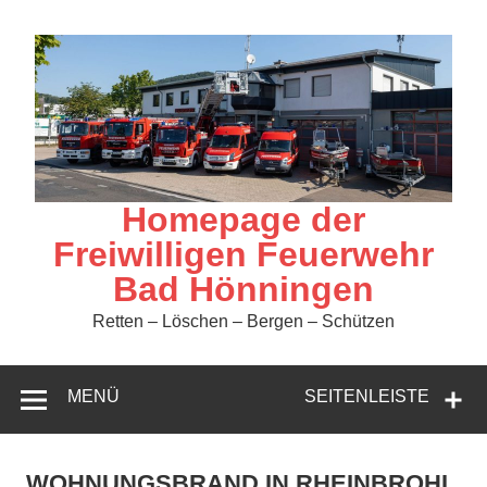
Zum
Inhalt
springen
Homepage der
Freiwilligen Feuerwehr
Bad Hönningen
Retten – Löschen – Bergen – Schützen
MENÜ
SEITENLEISTE
WOHNUNGSBRAND IN RHEINBROHL