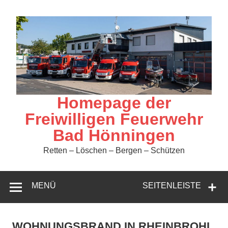
Zum
Inhalt
springen
Homepage der
Freiwilligen Feuerwehr
Bad Hönningen
Retten – Löschen – Bergen – Schützen
MENÜ
SEITENLEISTE
WOHNUNGSBRAND IN RHEINBROHL