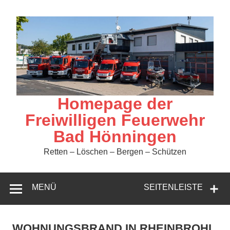
Zum
Inhalt
springen
Homepage der
Freiwilligen Feuerwehr
Bad Hönningen
Retten – Löschen – Bergen – Schützen
MENÜ
SEITENLEISTE
WOHNUNGSBRAND IN RHEINBROHL