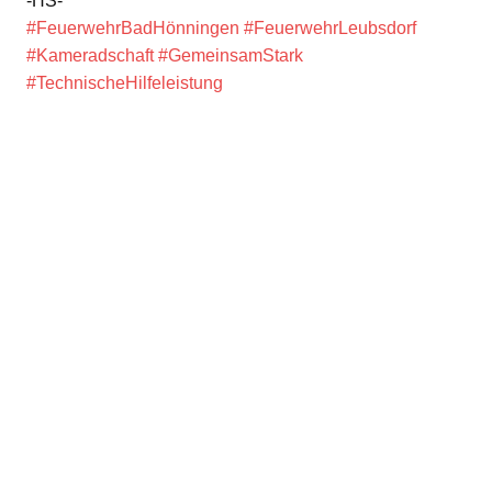
-HS-
#FeuerwehrBadHönningen
#FeuerwehrLeubsdorf
#Kameradschaft
#GemeinsamStark
#TechnischeHilfeleistung