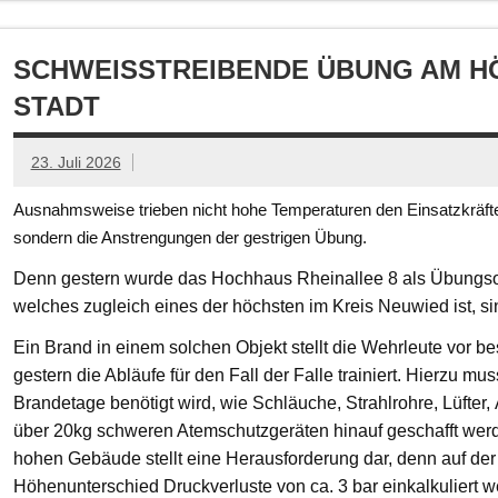
SCHWEISSTREIBENDE ÜBUNG AM HÖ
TADT
23. Juli 2026
Ausnahmsweise trieben nicht hohe Temperaturen den Einsatzkräften
sondern die Anstrengungen der gestrigen Übung.
Denn gestern wurde das Hochhaus Rheinallee 8 als Übungsob
welches zugleich eines der höchsten im Kreis Neuwied ist, s
Ein Brand in einem solchen Objekt stellt die Wehrleute vor
gestern die Abläufe für den Fall der Falle trainiert. Hierzu mu
Brandetage benötigt wird, wie Schläuche, Strahlrohre, Lüfter
über 20kg schweren Atemschutzgeräten hinauf geschafft we
hohen Gebäude stellt eine Herausforderung dar, denn auf der
Höhenunterschied Druckverluste von ca. 3 bar einkalkuliert w