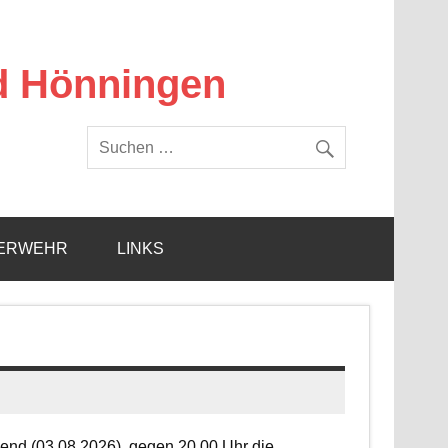
d Hönningen
ERWEHR
LINKS
end (03.08.2026), gegen 20.00 Uhr die