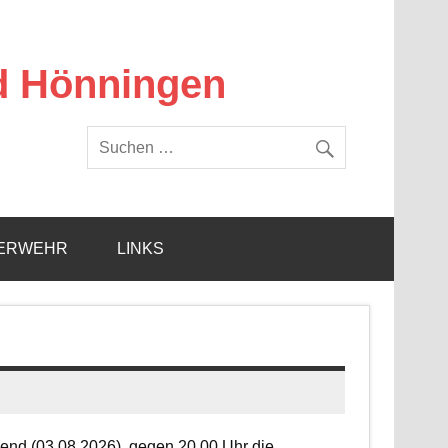
d Hönningen
ERWEHR
LINKS
end (03.08.2026), gegen 20.00 Uhr die