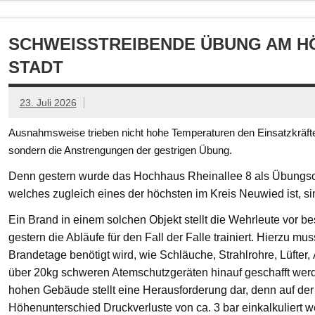
SCHWEISSTREIBENDE ÜBUNG AM HÖ
TADT
23. Juli 2026
Ausnahmsweise trieben nicht hohe Temperaturen den Einsatzkräften
sondern die Anstrengungen der gestrigen Übung.
Denn gestern wurde das Hochhaus Rheinallee 8 als Übungsob
welches zugleich eines der höchsten im Kreis Neuwied ist, s
Ein Brand in einem solchen Objekt stellt die Wehrleute vor
gestern die Abläufe für den Fall der Falle trainiert. Hierzu mu
Brandetage benötigt wird, wie Schläuche, Strahlrohre, Lüfter
über 20kg schweren Atemschutzgeräten hinauf geschafft we
hohen Gebäude stellt eine Herausforderung dar, denn auf der
Höhenunterschied Druckverluste von ca. 3 bar einkalkuliert w