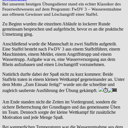
Bei unserem heutigen Übungsdienst stand ein echter Klassiker des
Feuerwehrwesens auf dem Programm: FwDV 3 – Wasserentnahme
aus offenem Gewässer und Löschangriff einer Staffel.
Zu Beginn wurden die einzelnen Abläufe in lockerer Runde
gemeinsam besprochen und aufgefrischt, bevor es an die praktische
Umsetzung ging.
Anschließend wurde die Mannschaft in zwei Staffeln aufgeteilt.
Eine Staffel besteht nach FwDV 3 aus einem Staffelführer, einem
Maschinisten, einem Melder, einem Angriffstrupp und einem
Wassertrupp. Aufgabe war es, eine Wasserversorgung aus dem
Rhein aufzubauen und einen Löschangriff vorzunehmen.
Natürlich durfte dabei der Spaß nicht zu kurz kommen: Beide
Staffeln traten in einem kleinen Wettkampf gegeneinander an. Unter
dem Motto „Zum Einsatz fertig!“ wurde um die schnellste und
zugleich sauberste Ausführung der Übung gekämpft.
Am Ende standen nicht die Zeiten im Vordergrund, sondern die
sichere Beherrschung der Grundlagen und das gemeinsame Üben
im Team. Dennoch sorgte der kleine Wettkampf für zusätzliche
Motivation und jede Menge Spaß.
Bei sommerlichen Temperaturen war die Wasserentnahme aus dem