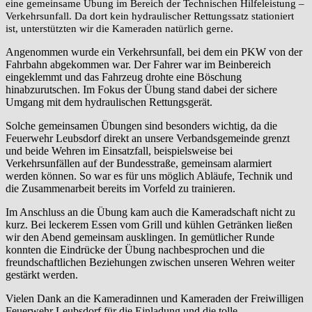
eine gemeinsame Übung im Bereich der Technischen Hilfeleistung –
Verkehrsunfall. Da dort kein hydraulischer Rettungssatz stationiert
ist, unterstützten wir die Kameraden natürlich gerne.
Angenommen wurde ein Verkehrsunfall, bei dem ein PKW von der
Fahrbahn abgekommen war. Der Fahrer war im Beinbereich
eingeklemmt und das Fahrzeug drohte eine Böschung
hinabzurutschen. Im Fokus der Übung stand dabei der sichere
Umgang mit dem hydraulischen Rettungsgerät.
Solche gemeinsamen Übungen sind besonders wichtig, da die
Feuerwehr Leubsdorf direkt an unsere Verbandsgemeinde grenzt
und beide Wehren im Einsatzfall, beispielsweise bei
Verkehrsunfällen auf der Bundesstraße, gemeinsam alarmiert
werden können. So war es für uns möglich Abläufe, Technik und
die Zusammenarbeit bereits im Vorfeld zu trainieren.
Im Anschluss an die Übung kam auch die Kameradschaft nicht zu
kurz. Bei leckerem Essen vom Grill und kühlen Getränken ließen
wir den Abend gemeinsam ausklingen. In gemütlicher Runde
konnten die Eindrücke der Übung nachbesprochen und die
freundschaftlichen Beziehungen zwischen unseren Wehren weiter
gestärkt werden.
Vielen Dank an die Kameradinnen und Kameraden der Freiwilligen
Feuerwehr Leubsdorf für die Einladung und die tolle