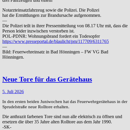
drei Fahrzeugen und einem
Notarzteinsatzfahrzeug sowie die Polizei. Die Polizei
hat die Ermittlungen zur Brandursache aufgenommen.
—
Die Polizei teilt in ihrer Pressemitteilung von 08.17 Uhr mit, dass die
Person leider inzwischen verstorben ist.
POL-PDNR: Wohnungsbrand fordert ein Todesopfer
https://www.presseportal.de/blaulicht/pm/117709/6311765
—
Bild: Feuerwehreinsatz in Bad Hönningen – FW VG Bad
Hönningen.
Neue Tore für das Gerätehaus
5. Juli 2026
In den ersten beiden Juniwochen hat das Feuerwehrgerätehaus in der
Sprudelstraße neue Rolltore erhalten.
Die anthrazit farbenen Tore sind nun alle elektrisch zu öffnen und
ersetzen die über 35 Jahre alten Rolltore aus dem Jahr 1990.
-SK-