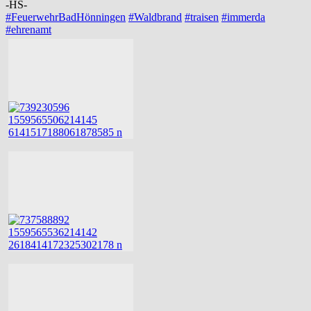
-HS-
#FeuerwehrBadHönningen
#Waldbrand
#traisen
#immerda
#ehrenamt