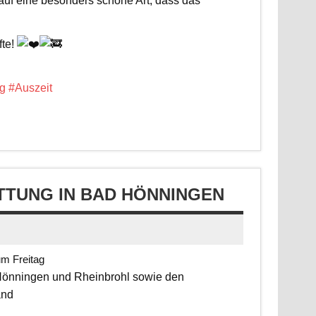
 auf eine besonders schöne Art, dass das
fte!
g
#Auszeit
TUNG IN BAD HÖNNINGEN
um Freitag
 Hönningen und Rheinbrohl sowie den
and