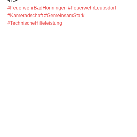
-HS-
#FeuerwehrBadHönningen
#FeuerwehrLeubsdorf
#Kameradschaft
#GemeinsamStark
#TechnischeHilfeleistung