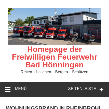
Zum
Inhalt
springen
Homepage der
Freiwilligen Feuerwehr
Bad Hönningen
Retten – Löschen – Bergen – Schützen
MENÜ
SEITENLEISTE
WOHNUNGSBRAND IN RHEINBROHL