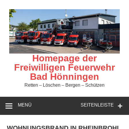
Zum
Inhalt
springen
Homepage der
Freiwilligen Feuerwehr
Bad Hönningen
Retten – Löschen – Bergen – Schützen
MENÜ
SEITENLEISTE
WOHNUNGSBRAND IN RHEINBROHL