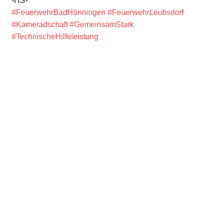
-HS-
#FeuerwehrBadHönningen
#FeuerwehrLeubsdorf
#Kameradschaft
#GemeinsamStark
#TechnischeHilfeleistung