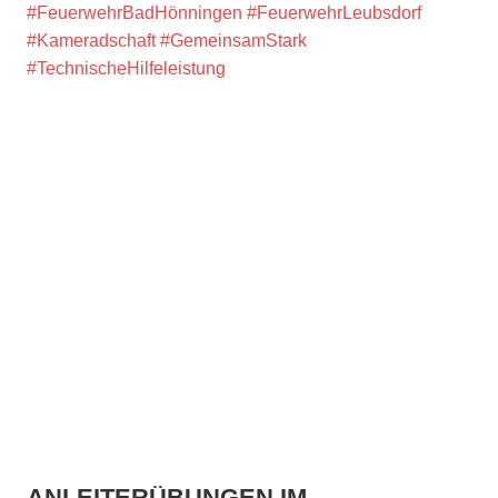
#FeuerwehrBadHönningen
#FeuerwehrLeubsdorf
#Kameradschaft
#GemeinsamStark
#TechnischeHilfeleistung
ANLEITERÜBUNGEN IM