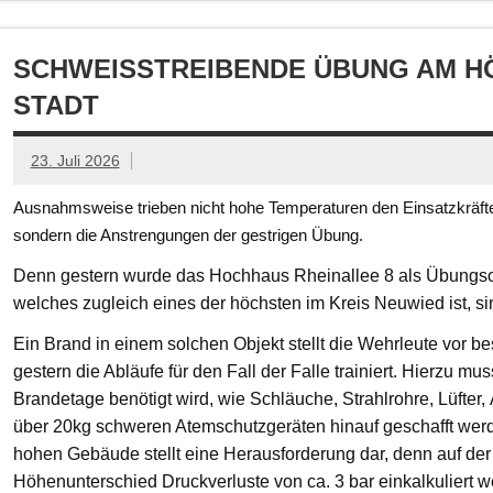
SCHWEISSTREIBENDE ÜBUNG AM HÖ
TADT
23. Juli 2026
Ausnahmsweise trieben nicht hohe Temperaturen den Einsatzkräften
sondern die Anstrengungen der gestrigen Übung.
Denn gestern wurde das Hochhaus Rheinallee 8 als Übungsob
welches zugleich eines der höchsten im Kreis Neuwied ist, s
Ein Brand in einem solchen Objekt stellt die Wehrleute vor
gestern die Abläufe für den Fall der Falle trainiert. Hierzu mu
Brandetage benötigt wird, wie Schläuche, Strahlrohre, Lüfter
über 20kg schweren Atemschutzgeräten hinauf geschafft we
hohen Gebäude stellt eine Herausforderung dar, denn auf der
Höhenunterschied Druckverluste von ca. 3 bar einkalkuliert w