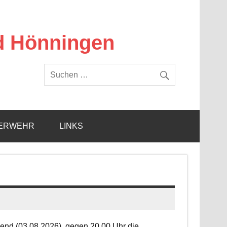
d Hönningen
ERWEHR
LINKS
end (03.08.2026), gegen 20.00 Uhr die