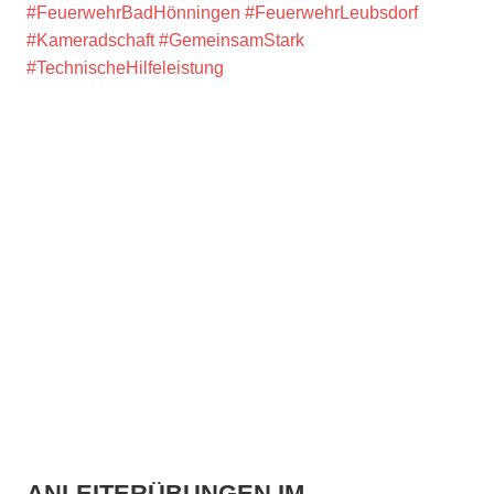
#FeuerwehrBadHönningen
#FeuerwehrLeubsdorf
#Kameradschaft
#GemeinsamStark
#TechnischeHilfeleistung
ANLEITERÜBUNGEN IM