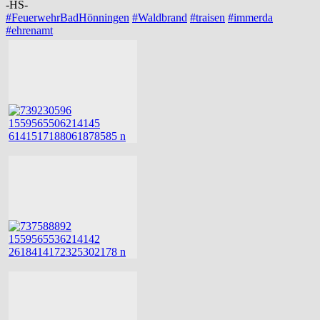
-HS-
#FeuerwehrBadHönningen
#Waldbrand
#traisen
#immerda
#ehrenamt