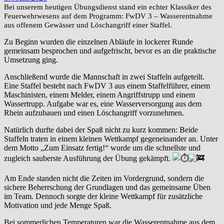
Bei unserem heutigen Übungsdienst stand ein echter Klassiker des
Feuerwehrwesens auf dem Programm: FwDV 3 – Wasserentnahme
aus offenem Gewässer und Löschangriff einer Staffel.
Zu Beginn wurden die einzelnen Abläufe in lockerer Runde
gemeinsam besprochen und aufgefrischt, bevor es an die praktische
Umsetzung ging.
Anschließend wurde die Mannschaft in zwei Staffeln aufgeteilt.
Eine Staffel besteht nach FwDV 3 aus einem Staffelführer, einem
Maschinisten, einem Melder, einem Angriffstrupp und einem
Wassertrupp. Aufgabe war es, eine Wasserversorgung aus dem
Rhein aufzubauen und einen Löschangriff vorzunehmen.
Natürlich durfte dabei der Spaß nicht zu kurz kommen: Beide
Staffeln traten in einem kleinen Wettkampf gegeneinander an. Unter
dem Motto „Zum Einsatz fertig!“ wurde um die schnellste und
zugleich sauberste Ausführung der Übung gekämpft.
Am Ende standen nicht die Zeiten im Vordergrund, sondern die
sichere Beherrschung der Grundlagen und das gemeinsame Üben
im Team. Dennoch sorgte der kleine Wettkampf für zusätzliche
Motivation und jede Menge Spaß.
Bei sommerlichen Temperaturen war die Wasserentnahme aus dem