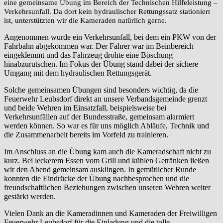
eine gemeinsame Übung im Bereich der Technischen Hilfeleistung –
Verkehrsunfall. Da dort kein hydraulischer Rettungssatz stationiert
ist, unterstützten wir die Kameraden natürlich gerne.
Angenommen wurde ein Verkehrsunfall, bei dem ein PKW von der
Fahrbahn abgekommen war. Der Fahrer war im Beinbereich
eingeklemmt und das Fahrzeug drohte eine Böschung
hinabzurutschen. Im Fokus der Übung stand dabei der sichere
Umgang mit dem hydraulischen Rettungsgerät.
Solche gemeinsamen Übungen sind besonders wichtig, da die
Feuerwehr Leubsdorf direkt an unsere Verbandsgemeinde grenzt
und beide Wehren im Einsatzfall, beispielsweise bei
Verkehrsunfällen auf der Bundesstraße, gemeinsam alarmiert
werden können. So war es für uns möglich Abläufe, Technik und
die Zusammenarbeit bereits im Vorfeld zu trainieren.
Im Anschluss an die Übung kam auch die Kameradschaft nicht zu
kurz. Bei leckerem Essen vom Grill und kühlen Getränken ließen
wir den Abend gemeinsam ausklingen. In gemütlicher Runde
konnten die Eindrücke der Übung nachbesprochen und die
freundschaftlichen Beziehungen zwischen unseren Wehren weiter
gestärkt werden.
Vielen Dank an die Kameradinnen und Kameraden der Freiwilligen
Feuerwehr Leubsdorf für die Einladung und die tolle