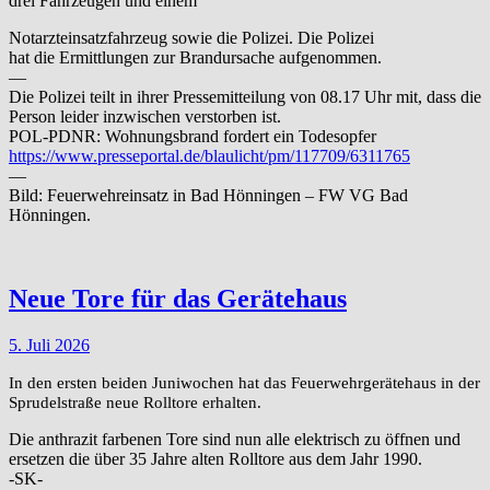
drei Fahrzeugen und einem
Notarzteinsatzfahrzeug sowie die Polizei. Die Polizei
hat die Ermittlungen zur Brandursache aufgenommen.
—
Die Polizei teilt in ihrer Pressemitteilung von 08.17 Uhr mit, dass die
Person leider inzwischen verstorben ist.
POL-PDNR: Wohnungsbrand fordert ein Todesopfer
https://www.presseportal.de/blaulicht/pm/117709/6311765
—
Bild: Feuerwehreinsatz in Bad Hönningen – FW VG Bad
Hönningen.
Neue Tore für das Gerätehaus
5. Juli 2026
In den ersten beiden Juniwochen hat das Feuerwehrgerätehaus in der
Sprudelstraße neue Rolltore erhalten.
Die anthrazit farbenen Tore sind nun alle elektrisch zu öffnen und
ersetzen die über 35 Jahre alten Rolltore aus dem Jahr 1990.
-SK-