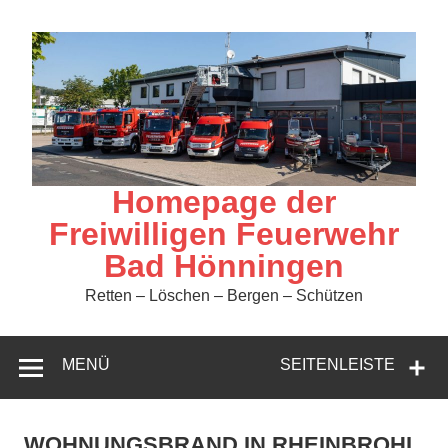
Zum
Inhalt
springen
Homepage der
Freiwilligen Feuerwehr
Bad Hönningen
Retten – Löschen – Bergen – Schützen
MENÜ
SEITENLEISTE
WOHNUNGSBRAND IN RHEINBROHL