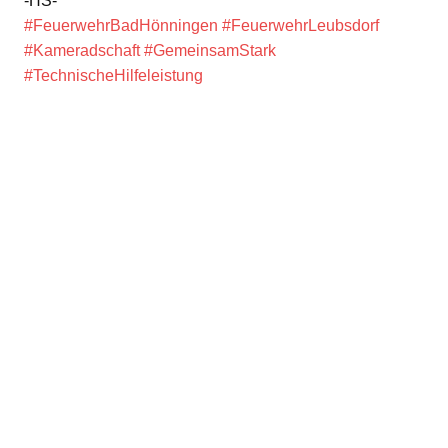
-HS-
#FeuerwehrBadHönningen
#FeuerwehrLeubsdorf
#Kameradschaft
#GemeinsamStark
#TechnischeHilfeleistung