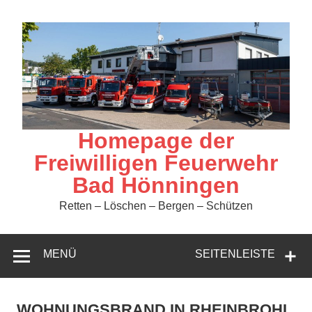
Zum
Inhalt
springen
Homepage der
Freiwilligen Feuerwehr
Bad Hönningen
Retten – Löschen – Bergen – Schützen
MENÜ
SEITENLEISTE
WOHNUNGSBRAND IN RHEINBROHL