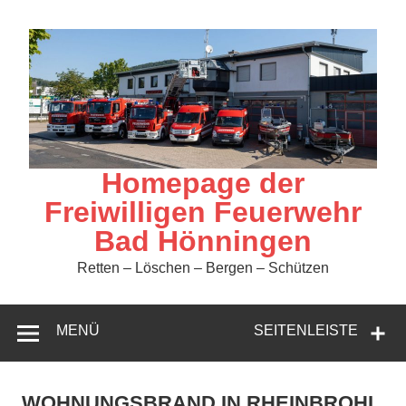
Zum
Inhalt
springen
Homepage der
Freiwilligen Feuerwehr
Bad Hönningen
Retten – Löschen – Bergen – Schützen
MENÜ
SEITENLEISTE
WOHNUNGSBRAND IN RHEINBROHL