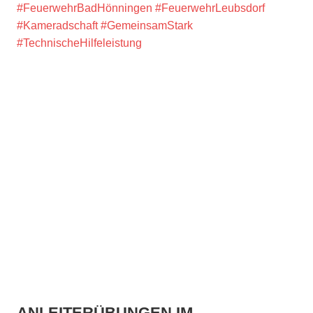
#FeuerwehrBadHönningen
#FeuerwehrLeubsdorf
#Kameradschaft
#GemeinsamStark
#TechnischeHilfeleistung
ANLEITERÜBUNGEN IM