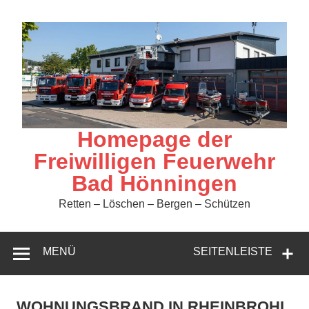
Zum
Inhalt
springen
Homepage der
Freiwilligen Feuerwehr
Bad Hönningen
Retten – Löschen – Bergen – Schützen
MENÜ
SEITENLEISTE
WOHNUNGSBRAND IN RHEINBROHL