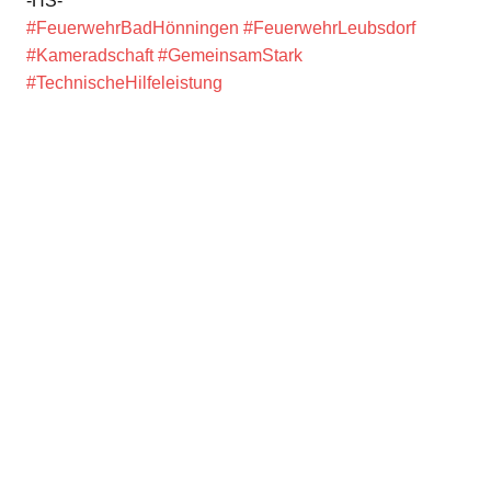
-HS-
#FeuerwehrBadHönningen
#FeuerwehrLeubsdorf
#Kameradschaft
#GemeinsamStark
#TechnischeHilfeleistung