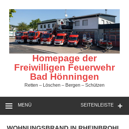
Zum
Inhalt
springen
Homepage der
Freiwilligen Feuerwehr
Bad Hönningen
Retten – Löschen – Bergen – Schützen
MENÜ
SEITENLEISTE
WOHNUNGSBRAND IN RHEINBROHL