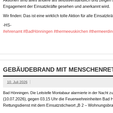
Aktionen sind alles andere als selbstverständlich und zeigen
Engagement der Einsatzkräfte gesehen und anerkannt wird.
Wir finden: Das ist eine wirklich tolle Aktion für alle Einsatzkrä
-HS-
#ehrenamt
#BadHönningen
#thermeeuskirchen
#thermeerdin
GEBÄUDEBRAND MIT MENSCHENRET
10. Juli 2026
Bad Hönningen. Die Leitstelle Montabaur alarmierte in der Nacht z
(10.07.2026), gegen 03.15 Uhr die Feuerwehreinheiten Bad
Rettungsdienst mit dem Einsatzstichwort „B 2 – Wohnungsbr