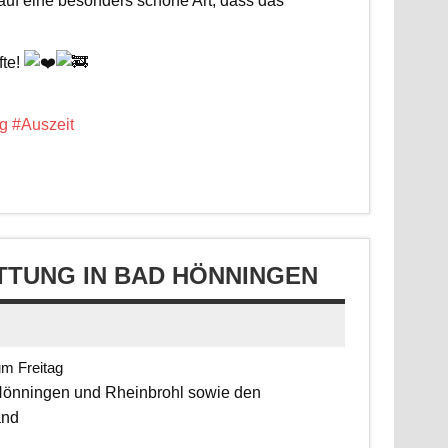
 auf eine besonders schöne Art, dass das
fte!
g
#Auszeit
TUNG IN BAD HÖNNINGEN
um Freitag
 Hönningen und Rheinbrohl sowie den
and