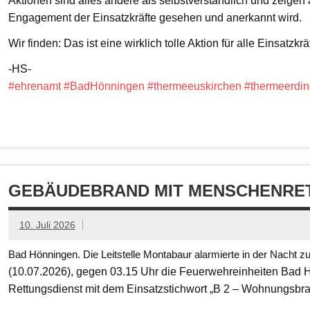
Aktionen sind alles andere als selbstverständlich und zeigen
Engagement der Einsatzkräfte gesehen und anerkannt wird.
Wir finden: Das ist eine wirklich tolle Aktion für alle Einsatzkrä
-HS-
#ehrenamt
#BadHönningen
#thermeeuskirchen
#thermeerdin
GEBÄUDEBRAND MIT MENSCHENRET
10. Juli 2026
Bad Hönningen. Die Leitstelle Montabaur alarmierte in der Nacht z
(10.07.2026), gegen 03.15 Uhr die Feuerwehreinheiten Bad
Rettungsdienst mit dem Einsatzstichwort „B 2 – Wohnungsbr