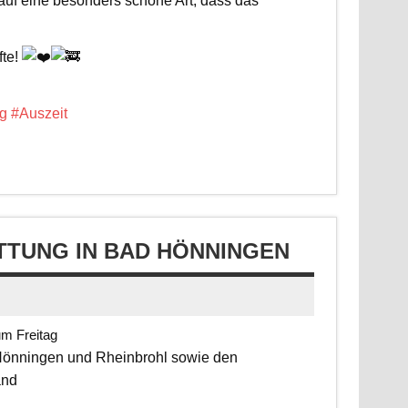
 auf eine besonders schöne Art, dass das
fte!
g
#Auszeit
TUNG IN BAD HÖNNINGEN
um Freitag
 Hönningen und Rheinbrohl sowie den
and