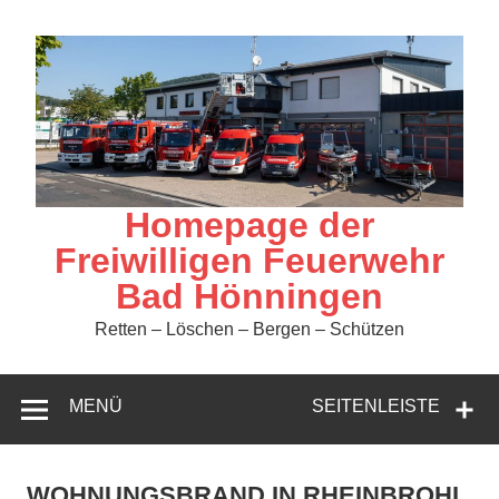
Zum
Inhalt
springen
Homepage der
Freiwilligen Feuerwehr
Bad Hönningen
Retten – Löschen – Bergen – Schützen
MENÜ
SEITENLEISTE
WOHNUNGSBRAND IN RHEINBROHL