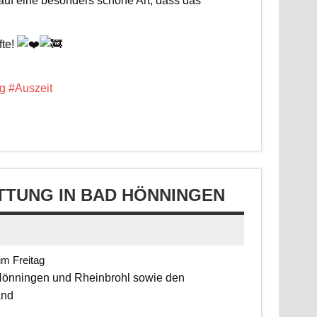
 auf eine besonders schöne Art, dass das
fte!
g
#Auszeit
TUNG IN BAD HÖNNINGEN
um Freitag
 Hönningen und Rheinbrohl sowie den
and