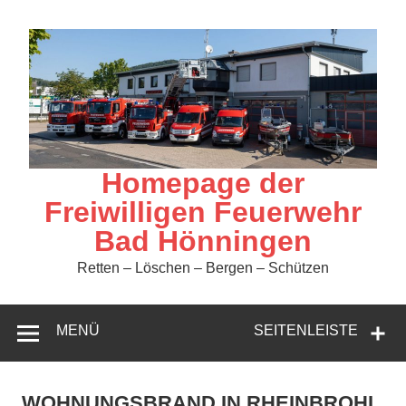
Zum
Inhalt
springen
Homepage der
Freiwilligen Feuerwehr
Bad Hönningen
Retten – Löschen – Bergen – Schützen
MENÜ
SEITENLEISTE
WOHNUNGSBRAND IN RHEINBROHL