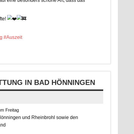
 auf eine besonders schöne Art, dass das
fte!
g
#Auszeit
TUNG IN BAD HÖNNINGEN
um Freitag
 Hönningen und Rheinbrohl sowie den
and