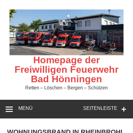
Zum
Inhalt
springen
Homepage der
Freiwilligen Feuerwehr
Bad Hönningen
Retten – Löschen – Bergen – Schützen
MENÜ
SEITENLEISTE
WOHNUNGSBRAND IN RHEINBROHL