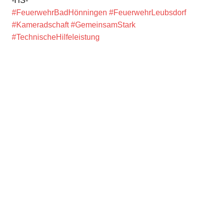
-HS-
#FeuerwehrBadHönningen
#FeuerwehrLeubsdorf
#Kameradschaft
#GemeinsamStark
#TechnischeHilfeleistung